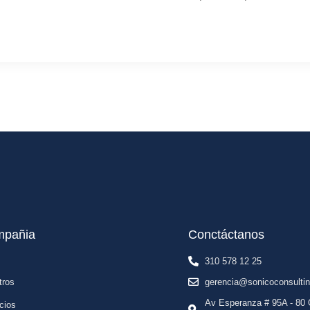
pañia
Conctáctanos
310 578 12 25
tros
gerencia@sonicoconsulti
Av Esperanza # 95A - 80 
cios