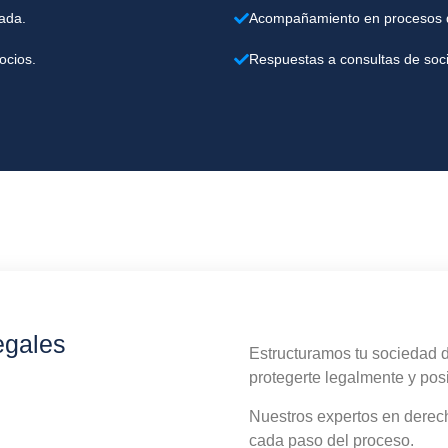
uada.
Acompañamiento en procesos de
ocios.
Respuestas a consultas de soc
egales
Estructuramos tu sociedad 
protegerte legalmente y posi
Nuestros expertos en derech
cada paso del proceso.