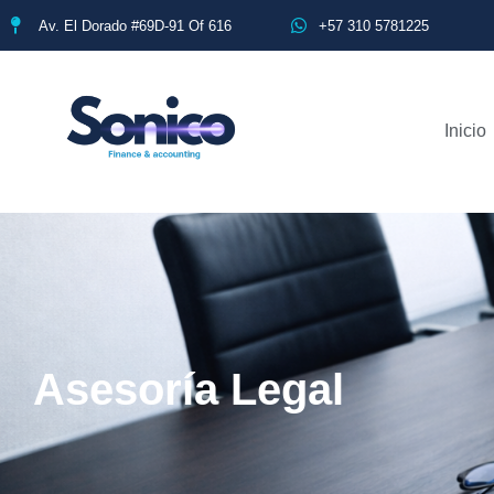
Av. El Dorado #69D-91 Of 616
+57 310 5781225
Inicio
Asesoría Legal