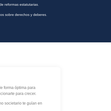
 reformas estatutarias.
ios sobre derechos y deberes.
de forma óptima para
cionarte para crecer.
o societario te guían en